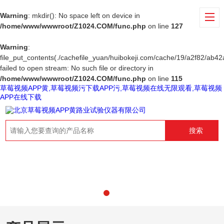
Warning
: mkdir(): No space left on device in
/home/www/wwwroot/Z1024.COM/func.php
on line
127
Warning
:
file_put_contents(./cachefile_yuan/huibokeji.com/cache/19/a2f82/ab42a
failed to open stream: No such file or directory in
/home/www/wwwroot/Z1024.COM/func.php
on line
115
草莓视频APP黄,草莓视频污下载APP污,草莓视频在线无限观看,草莓视频
APP在线下载
搜索